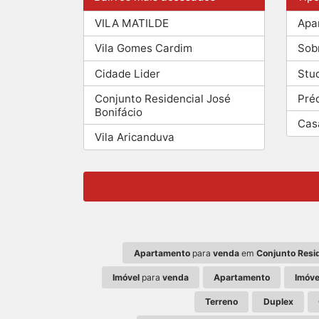
VILA MATILDE
Apa
Vila Gomes Cardim
Sob
Cidade Lider
Stu
Conjunto Residencial José
Pré
Bonifácio
Cas
Vila Aricanduva
Apartamento
para
venda
em
Conjunto Resid
Imóvel
para
venda
Apartamento
Imóve
Terreno
Duplex