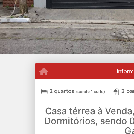
Inform
2 quartos
3 ba
(sendo 1 suíte)
Casa térrea à Venda
Dormitórios, sendo 
G