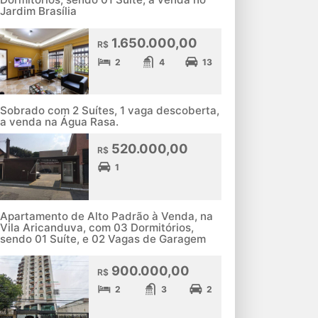
Jardim Brasília
1.650.000,00
R$
2
4
13
Sobrado com 2 Suítes, 1 vaga descoberta,
a venda na Água Rasa.
520.000,00
R$
1
Apartamento de Alto Padrão à Venda, na
Vila Aricanduva, com 03 Dormitórios,
sendo 01 Suíte, e 02 Vagas de Garagem
900.000,00
R$
2
3
2