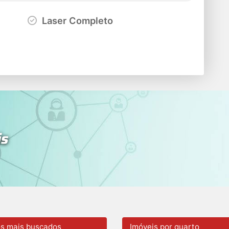
Laser Completo
is
os mais buscados
Imóveis por quarto