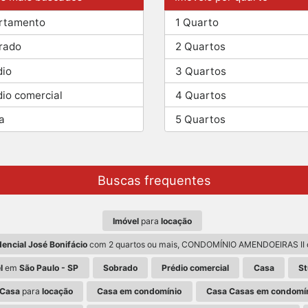
rtamento
1 Quarto
rado
2 Quartos
dio
3 Quartos
dio comercial
4 Quartos
a
5 Quartos
Buscas frequentes
Imóvel
para
locação
encial José Bonifácio
com 2 quartos ou mais, CONDOMÍNIO AMENDOEIRAS II de
l
em
São Paulo - SP
Sobrado
Prédio comercial
Casa
St
Casa
para
locação
Casa em condomínio
Casa Casas em condomín