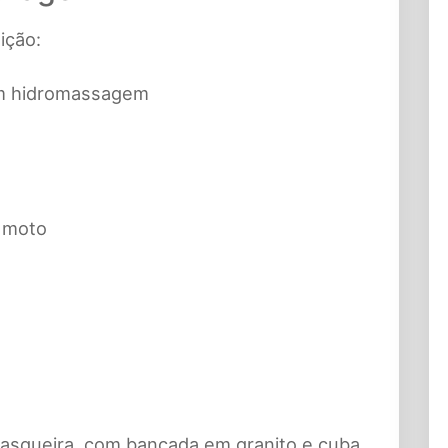
ição:
om hidromassagem
 moto
asqueira, com bancada em granito e cuba