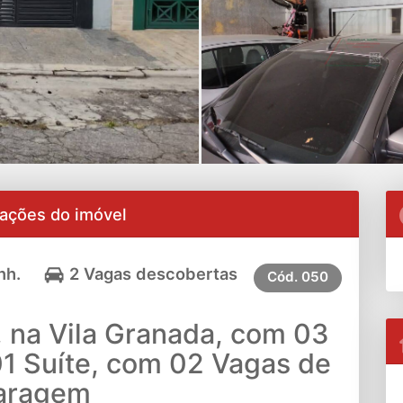
ações do imóvel
nh.
2 Vagas descobertas
Cód.
050
, na Vila Granada, com 03
01 Suíte, com 02 Vagas de
aragem